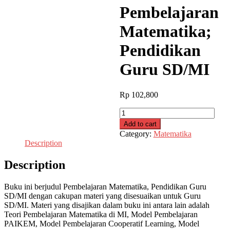
Pembelajaran
Matematika;
Pendidikan
Guru SD/MI
Rp
102,800
Pembelajaran
Matematika;
Add to cart
Pendidikan
Category:
Matematika
Guru
Description
SD/MI
quantity
Description
Buku ini berjudul Pembelajaran Matematika, Pendidikan Guru
SD/MI dengan cakupan materi yang disesuaikan untuk Guru
SD/MI. Materi yang disajikan dalam buku ini antara lain adalah
Teori Pembelajaran Matematika di MI, Model Pembelajaran
PAIKEM, Model Pembelajaran Cooperatif Learning, Model