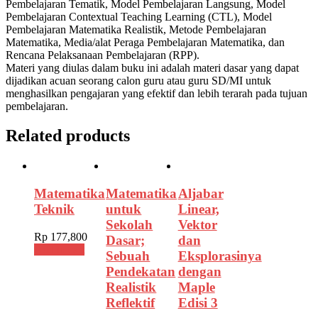
Pembelajaran Tematik, Model Pembelajaran Langsung, Model
Pembelajaran Contextual Teaching Learning (CTL), Model
Pembelajaran Matematika Realistik, Metode Pembelajaran
Matematika, Media/alat Peraga Pembelajaran Matematika, dan
Rencana Pelaksanaan Pembelajaran (RPP).
Materi yang diulas dalam buku ini adalah materi dasar yang dapat
dijadikan acuan seorang calon guru atau guru SD/MI untuk
menghasilkan pengajaran yang efektif dan lebih terarah pada tujuan
pembelajaran.
Related products
Matematika
Matematika
Aljabar
Teknik
untuk
Linear,
Sekolah
Vektor
Rp
177,800
Dasar;
dan
Add to cart
Sebuah
Eksplorasinya
Pendekatan
dengan
Realistik
Maple
Reflektif
Edisi 3