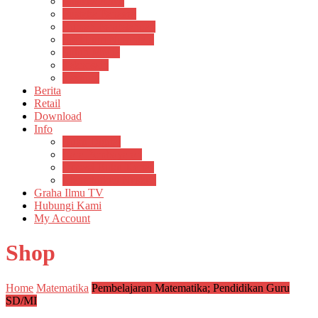
Pustaka Anak
Pustaka Panasea
Rumah Pengetahuan
Spektrum Nusantara
Suluh Media
Teknosain
Textium
Berita
Retail
Download
Info
Buku Digital
Cara Pembayaran
Donasi Buku Kertas
Menerbitkan Naskah
Graha Ilmu TV
Hubungi Kami
My Account
Shop
Home
Matematika
Pembelajaran Matematika; Pendidikan Guru
SD/MI