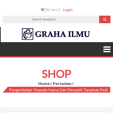
Skip
[ 0 /
]
Login
to
RP 0
content
Graha
Ilmu
SHOP
Home
Pertanian
Pengendalian Terpadu Hama Dan Penyakit Tanaman Padi