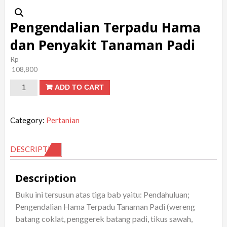
Pengendalian Terpadu Hama
dan Penyakit Tanaman Padi
Rp
108,800
Pengendalian
ADD TO CART
Terpadu
Hama
Category:
Pertanian
dan
Penyakit
DESCRIPTION
Tanaman
Padi
Description
quantity
Buku ini tersusun atas tiga bab yaitu: Pendahuluan;
Pengendalian Hama Terpadu Tanaman Padi (wereng
batang coklat, penggerek batang padi, tikus sawah,