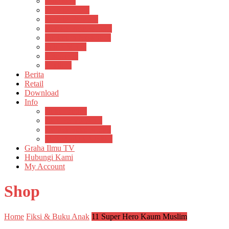
Psikosain
Pustaka Anak
Pustaka Panasea
Rumah Pengetahuan
Spektrum Nusantara
Suluh Media
Teknosain
Textium
Berita
Retail
Download
Info
Buku Digital
Cara Pembayaran
Donasi Buku Kertas
Menerbitkan Naskah
Graha Ilmu TV
Hubungi Kami
My Account
Shop
Home
Fiksi & Buku Anak
11 Super Hero Kaum Muslim