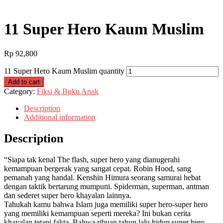
11 Super Hero Kaum Muslim
Rp
92,800
11 Super Hero Kaum Muslim quantity
Add to cart
Category:
Fiksi & Buku Anak
Description
Additional information
Description
“Siapa tak kenal The flash, super hero yang dianugerahi
kemampuan bergerak yang sangat cepat. Robin Hood, sang
pemanah yang handal. Kenshin Himura seorang samurai hebat
dengan taktik bertarung mumpuni. Spiderman, superman, antman
dan sederet super hero khayalan lainnya.
Tahukah kamu bahwa Islam juga memiliki super hero-super hero
yang memiliki kemampuan seperti mereka? Ini bukan cerita
khayalan tetapi fakta. Bahwa ribuan tahun lalu hidup super hero-