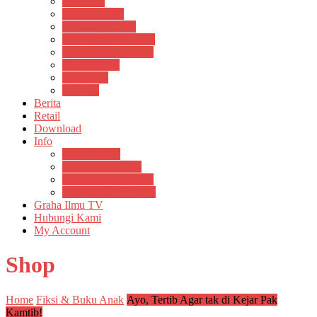
Psikosain
Pustaka Anak
Pustaka Panasea
Rumah Pengetahuan
Spektrum Nusantara
Suluh Media
Teknosain
Textium
Berita
Retail
Download
Info
Buku Digital
Cara Pembayaran
Donasi Buku Kertas
Menerbitkan Naskah
Graha Ilmu TV
Hubungi Kami
My Account
Shop
Home
Fiksi & Buku Anak
Ayo, Tertib Agar tak di Kejar Pak
Kamtib!