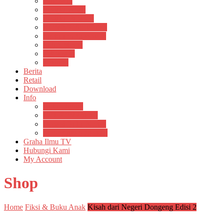
Psikosain
Pustaka Anak
Pustaka Panasea
Rumah Pengetahuan
Spektrum Nusantara
Suluh Media
Teknosain
Textium
Berita
Retail
Download
Info
Buku Digital
Cara Pembayaran
Donasi Buku Kertas
Menerbitkan Naskah
Graha Ilmu TV
Hubungi Kami
My Account
Shop
Home
Fiksi & Buku Anak
Kisah dari Negeri Dongeng Edisi 2