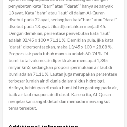
penyebutan kata “barr” atau “”darat”” hanya sebanyak
13 ayat. Kata “bahr” atau “laut” di dalam Al-Quran
disebut pada 32 ayat, sedangkan kata“barr” atau “darat”
disebut pada 13 ayat. Jika dijumlahkan menjadi 45.
Dengan demikian, persentase penyebutan kata “laut”
adalah 32/45 x 100 = 71,11 %. Demikian pula, jika kata
“darat” dipersentasekan, maka 13/45 x 100 = 28,88 %.
Proporsi air pada tubuh manusia adalah 60-74 %. Di
bumi, total volume air diperkirakan mencapai 1,385
milyar km3, sedangkan proporsi permukaan air laut di
bumi adalah 71,11 %. Lautan juga merupakan persentase
terbesar jumlah air di dunia dalam siklus hidrologi.
Artinya, kehidupan di muka bumi ini bergantung pada air,
baik air laut maupun air di darat. Karena itu, Al-Quran
menjelaskan sangat detail dan memadai menyangkut
tema tersebut.
Additional information