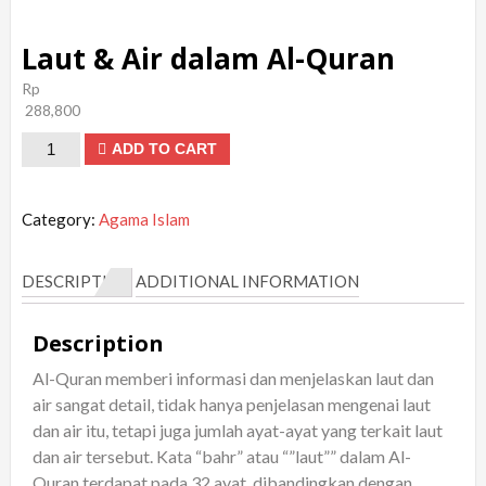
Laut & Air dalam Al-Quran
Rp
288,800
Laut
ADD TO CART
&
Air
Category:
Agama Islam
dalam
Al-
DESCRIPTION
ADDITIONAL INFORMATION
Quran
quantity
Description
Al-Quran memberi informasi dan menjelaskan laut dan
air sangat detail, tidak hanya penjelasan mengenai laut
dan air itu, tetapi juga jumlah ayat-ayat yang terkait laut
dan air tersebut. Kata “bahr” atau “”laut”” dalam Al-
Quran terdapat pada 32 ayat, dibandingkan dengan