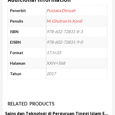
Pustaka Diniyah
Penerbit
M. Ghufran H. Kordi
Penulis
978-602-72831-8-3
ISBN
978-602-72831-9-0
EISBN
17.5×25
Format
XXIV+568
Halaman
2017
Tahun
RELATED PRODUCTS
Sains dan Teknologi di Perguruan Tinggi Islam Edisi 3