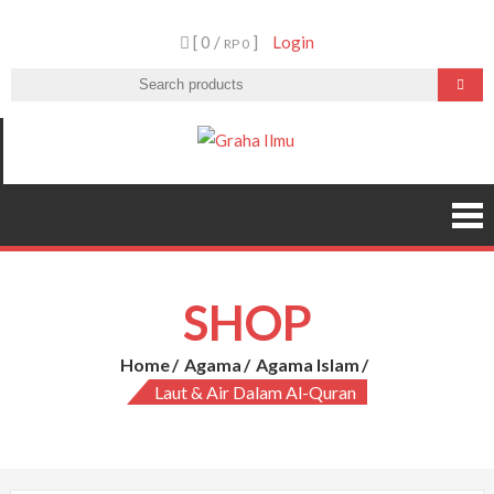
Skip
[ 0 /
]
Login
to
RP 0
content
Graha Ilmu
SHOP
Home
Agama
Agama Islam
Laut & Air Dalam Al-Quran