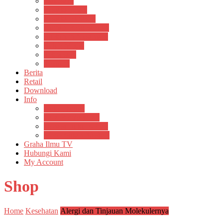
Psikosain
Pustaka Anak
Pustaka Panasea
Rumah Pengetahuan
Spektrum Nusantara
Suluh Media
Teknosain
Textium
Berita
Retail
Download
Info
Buku Digital
Cara Pembayaran
Donasi Buku Kertas
Menerbitkan Naskah
Graha Ilmu TV
Hubungi Kami
My Account
Shop
Home
Kesehatan
Alergi dan Tinjauan Molekulernya