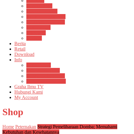
Psikosain
Pustaka Anak
Pustaka Panasea
Rumah Pengetahuan
Spektrum Nusantara
Suluh Media
Teknosain
Textium
Berita
Retail
Download
Info
Buku Digital
Cara Pembayaran
Donasi Buku Kertas
Menerbitkan Naskah
Graha Ilmu TV
Hubungi Kami
My Account
Shop
Home
Peternakan
Strategi Pemeliharaan Domba; Memahami
Kebutuhan dan Kesehatannya