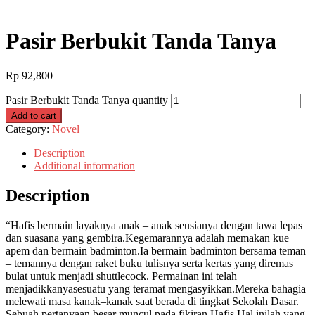
Pasir Berbukit Tanda Tanya
Rp
92,800
Pasir Berbukit Tanda Tanya quantity
Add to cart
Category:
Novel
Description
Additional information
Description
“Hafis bermain layaknya anak – anak seusianya dengan tawa lepas
dan suasana yang gembira.Kegemarannya adalah memakan kue
apem dan bermain badminton.Ia bermain badminton bersama teman
– temannya dengan raket buku tulisnya serta kertas yang diremas
bulat untuk menjadi shuttlecock. Permainan ini telah
menjadikkanyasesuatu yang teramat mengasyikkan.Mereka bahagia
melewati masa kanak–kanak saat berada di tingkat Sekolah Dasar.
Sebuah pertanyaan besar muncul pada fikiran Hafis.Hal inilah yang