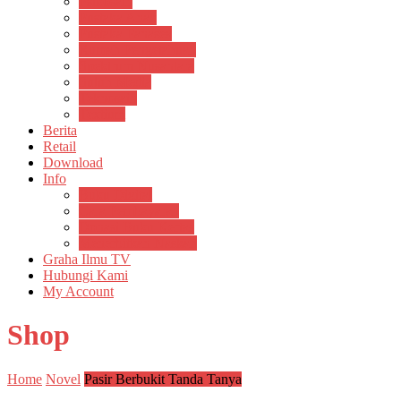
Psikosain
Pustaka Anak
Pustaka Panasea
Rumah Pengetahuan
Spektrum Nusantara
Suluh Media
Teknosain
Textium
Berita
Retail
Download
Info
Buku Digital
Cara Pembayaran
Donasi Buku Kertas
Menerbitkan Naskah
Graha Ilmu TV
Hubungi Kami
My Account
Shop
Home
Novel
Pasir Berbukit Tanda Tanya