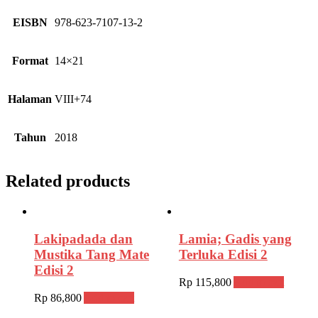
EISBN
978-623-7107-13-2
Format
14×21
Halaman
VIII+74
Tahun
2018
Related products
Lakipadada dan
Lamia; Gadis yang
Mustika Tang Mate
Terluka Edisi 2
Edisi 2
Rp
115,800
Add to cart
Rp
86,800
Add to cart