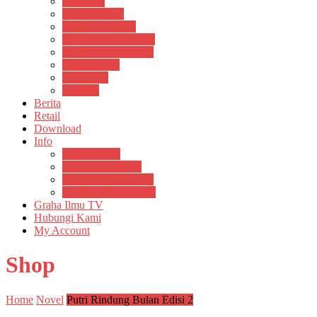
Psikosain
Pustaka Anak
Pustaka Panasea
Rumah Pengetahuan
Spektrum Nusantara
Suluh Media
Teknosain
Textium
Berita
Retail
Download
Info
Buku Digital
Cara Pembayaran
Donasi Buku Kertas
Menerbitkan Naskah
Graha Ilmu TV
Hubungi Kami
My Account
Shop
Home
Novel
Putri Rindung Bulan Edisi 2