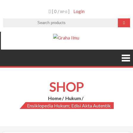
Skip
[ 0 /
]
Login
to
RP 0
content
Graha Ilmu
SHOP
Home
Hukum
Ensiklopedia Hukum; Edisi Akta Autentik