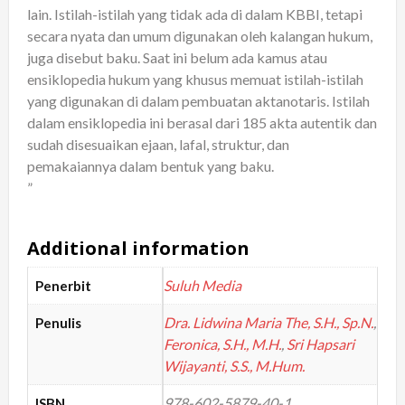
lain. Istilah-istilah yang tidak ada di dalam KBBI, tetapi
secara nyata dan umum digunakan oleh kalangan hukum,
juga disebut baku. Saat ini belum ada kamus atau
ensiklopedia hukum yang khusus memuat istilah-istilah
yang digunakan di dalam pembuatan aktanotaris. Istilah
dalam ensiklopedia ini berasal dari 185 akta autentik dan
sudah disesuaikan ejaan, lafal, struktur, dan
pemakaiannya dalam bentuk yang baku.
”
Additional information
Suluh Media
Penerbit
Dra. Lidwina Maria The, S.H., Sp.N.
,
Penulis
Feronica, S.H., M.H.
,
Sri Hapsari
Wijayanti, S.S., M.Hum.
978-602-5879-40-1
ISBN