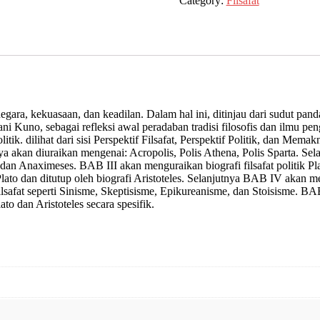
Category:
Filsafat
Ariestoteles
Edisi
2
quantity
ara, kekuasaan, dan keadilan. Dalam hal ini, ditinjau dari sudut panda
 Kuno, sebagai refleksi awal peradaban tradisi filosofis dan ilmu pe
k. dilihat dari sisi Perspektif Filsafat, Perspektif Politik, dan Memakn
 akan diuraikan mengenai: Acropolis, Polis Athena, Polis Sparta. Se
n Anaximeses. BAB III akan menguraikan biografi filsafat politik Plato
 Plato dan ditutup oleh biografi Aristoteles. Selanjutnya BAB IV akan
ilsafat seperti Sinisme, Skeptisisme, Epikureanisme, dan Stoisisme. 
ato dan Aristoteles secara spesifik.