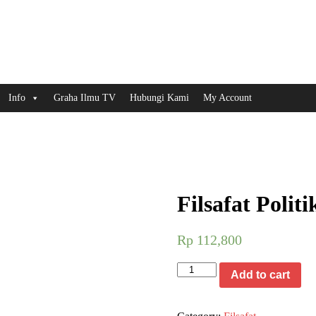
Info
Graha Ilmu TV
Hubungi Kami
My Account
Filsafat Politi
Rp
112,800
Filsafat
Add to cart
Politik
Plato
dan