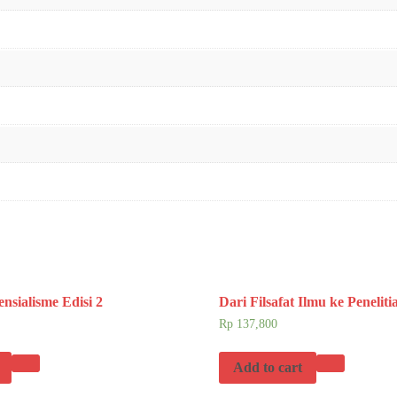
tensialisme Edisi 2
Dari Filsafat Ilmu ke Peneliti
Rp
137,800
Add to cart