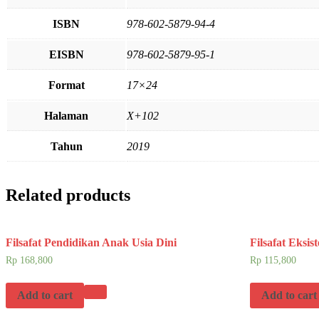
ISBN
978-602-5879-94-4
EISBN
978-602-5879-95-1
Format
17×24
Halaman
X+102
Tahun
2019
Related products
Filsafat Pendidikan Anak Usia Dini
Filsafat Eksis
Rp
168,800
Rp
115,800
Add to cart
Add to cart