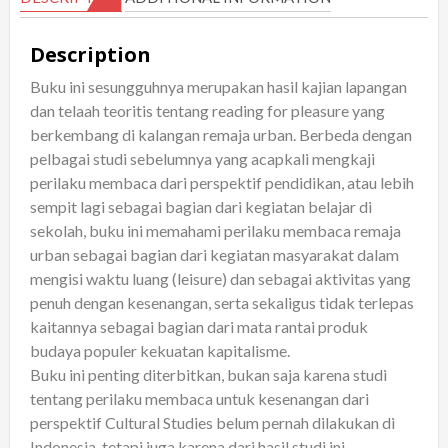
Kajian
Tentang
Description
Reading
Buku ini sesungguhnya merupakan hasil kajian lapangan
for
dan telaah teoritis tentang reading for pleasure yang
Pleasure
berkembang di kalangan remaja urban. Berbeda dengan
dari
pelbagai studi sebelumnya yang acapkali mengkaji
Perspektif
perilaku membaca dari perspektif pendidikan, atau lebih
Cultural
sempit lagi sebagai bagian dari kegiatan belajar di
Studies;
sekolah, buku ini memahami perilaku membaca remaja
Edisi
urban sebagai bagian dari kegiatan masyarakat dalam
2
mengisi waktu luang (leisure) dan sebagai aktivitas yang
penuh dengan kesenangan, serta sekaligus tidak terlepas
quantity
kaitannya sebagai bagian dari mata rantai produk
budaya populer kekuatan kapitalisme.
Buku ini penting diterbitkan, bukan saja karena studi
tentang perilaku membaca untuk kesenangan dari
perspektif Cultural Studies belum pernah dilakukan di
Indonesia, tetapi juga karena dari hasil studi ini