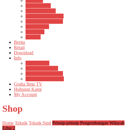
Psikosain
Pustaka Anak
Pustaka Panasea
Rumah Pengetahuan
Spektrum Nusantara
Suluh Media
Teknosain
Textium
Berita
Retail
Download
Info
Buku Digital
Cara Pembayaran
Donasi Buku Kertas
Menerbitkan Naskah
Graha Ilmu TV
Hubungi Kami
My Account
Shop
Home
Teknik
Teknik Sipil
Prinsip-prinsip Pengembangan Wilayah
Edisi 2