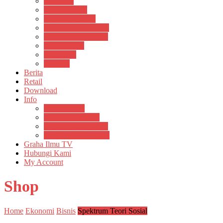
Psikosain
Pustaka Anak
Pustaka Panasea
Rumah Pengetahuan
Spektrum Nusantara
Suluh Media
Teknosain
Textium
Berita
Retail
Download
Info
Buku Digital
Cara Pembayaran
Donasi Buku Kertas
Menerbitkan Naskah
Graha Ilmu TV
Hubungi Kami
My Account
Shop
Home
Ekonomi
Bisnis
Spektrum Teori Sosial