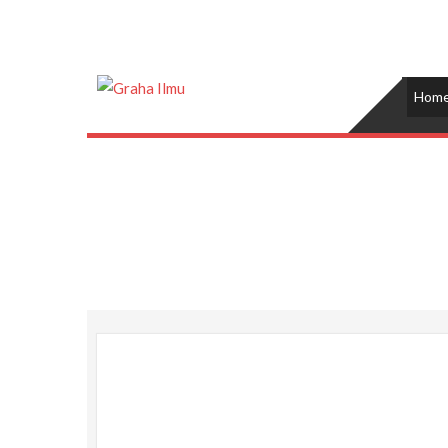
Skip
to
content
Graha Ilmu
Hom