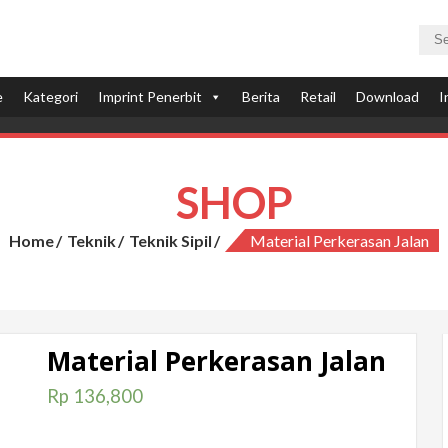
e
Kategori
Imprint Penerbit
Berita
Retail
Download
I
SHOP
Home
Teknik
Teknik Sipil
Material Perkerasan Jalan
Material Perkerasan Jalan
Rp
136,800