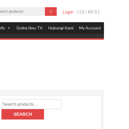
Login
[ 0 /
RP 0
]
nfo
Graha Ilmu TV
Hubungi Kami
My Account
Search
for:
SEARCH