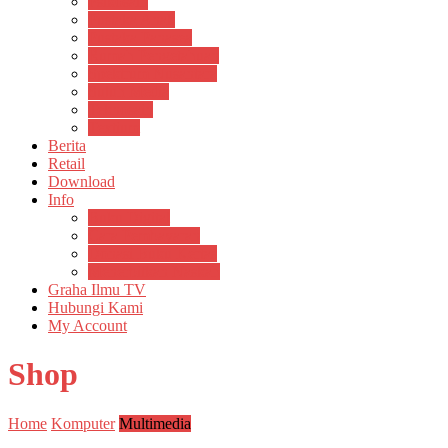
Psikosain
Pustaka Anak
Pustaka Panasea
Rumah Pengetahuan
Spektrum Nusantara
Suluh Media
Teknosain
Textium
Berita
Retail
Download
Info
Buku Digital
Cara Pembayaran
Donasi Buku Kertas
Menerbitkan Naskah
Graha Ilmu TV
Hubungi Kami
My Account
Shop
Home
Komputer
Multimedia