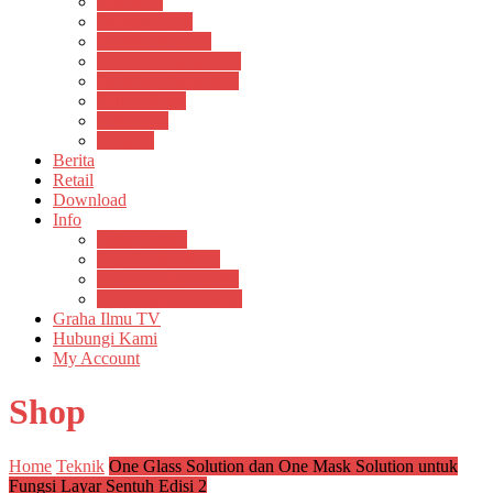
Psikosain
Pustaka Anak
Pustaka Panasea
Rumah Pengetahuan
Spektrum Nusantara
Suluh Media
Teknosain
Textium
Berita
Retail
Download
Info
Buku Digital
Cara Pembayaran
Donasi Buku Kertas
Menerbitkan Naskah
Graha Ilmu TV
Hubungi Kami
My Account
Shop
Home
Teknik
One Glass Solution dan One Mask Solution untuk
Fungsi Layar Sentuh Edisi 2