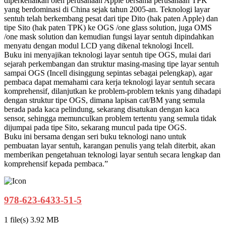
diperkenalkan oleh perusahaan Apple bersama perusahaan TPK
yang berdominasi di China sejak tahun 2005-an. Teknologi layar
sentuh telah berkembang pesat dari tipe Dito (hak paten Apple) dan
tipe Sito (hak paten TPK) ke OGS /one glass solution, juga OMS
/one mask solution dan kemudian fungsi layar sentuh dipindahkan
menyatu dengan modul LCD yang dikenal teknologi Incell.
Buku ini menyajikan teknologi layar sentuh tipe OGS, mulai dari
sejarah perkembangan dan struktur masing-masing tipe layar sentuh
sampai OGS (Incell disinggung sepintas sebagai pelengkap), agar
pembaca dapat memahami cara kerja teknologi layar sentuh secara
komprehensif, dilanjutkan ke problem-problem teknis yang dihadapi
dengan struktur tipe OGS, dimana lapisan cat/BM yang semula
berada pada kaca pelindung, sekarang disatukan dengan kaca
sensor, sehingga memunculkan problem tertentu yang semula tidak
dijumpai pada tipe Sito, sekarang muncul pada tipe OGS.
Buku ini bersama dengan seri buku teknologi nano untuk
pembuatan layar sentuh, karangan penulis yang telah diterbit, akan
memberikan pengetahuan teknologi layar sentuh secara lengkap dan
komprehensif kepada pembaca.”
978-623-6433-51-5
1 file(s)
3.92 MB