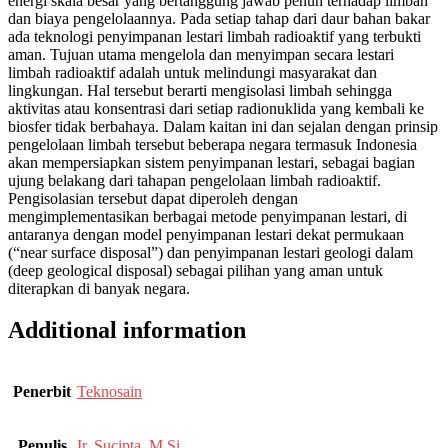
energi skala besar yang bertanggung jawab penuh terhadap limbah
dan biaya pengelolaannya. Pada setiap tahap dari daur bahan bakar
ada teknologi penyimpanan lestari limbah radioaktif yang terbukti
aman. Tujuan utama mengelola dan menyimpan secara lestari
limbah radioaktif adalah untuk melindungi masyarakat dan
lingkungan. Hal tersebut berarti mengisolasi limbah sehingga
aktivitas atau konsentrasi dari setiap radionuklida yang kembali ke
biosfer tidak berbahaya. Dalam kaitan ini dan sejalan dengan prinsip
pengelolaan limbah tersebut beberapa negara termasuk Indonesia
akan mempersiapkan sistem penyimpanan lestari, sebagai bagian
ujung belakang dari tahapan pengelolaan limbah radioaktif.
Pengisolasian tersebut dapat diperoleh dengan
mengimplementasikan berbagai metode penyimpanan lestari, di
antaranya dengan model penyimpanan lestari dekat permukaan
(“near surface disposal”) dan penyimpanan lestari geologi dalam
(deep geological disposal) sebagai pilihan yang aman untuk
diterapkan di banyak negara.
Additional information
Penerbit
Teknosain
Penulis
Ir. Sucipta, M.Si.