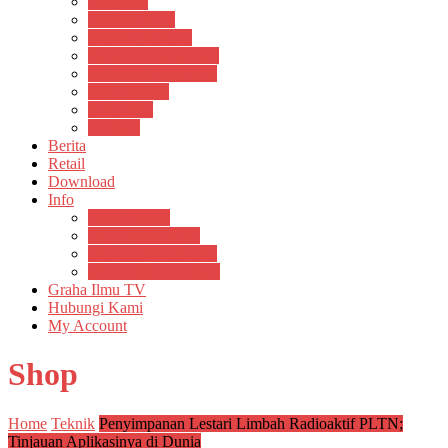
Psikosain
Pustaka Anak
Pustaka Panasea
Rumah Pengetahuan
Spektrum Nusantara
Suluh Media
Teknosain
Textium
Berita
Retail
Download
Info
Buku Digital
Cara Pembayaran
Donasi Buku Kertas
Menerbitkan Naskah
Graha Ilmu TV
Hubungi Kami
My Account
Shop
Home
Teknik
Penyimpanan Lestari Limbah Radioaktif PLTN;
Tinjauan Aplikasinya di Dunia