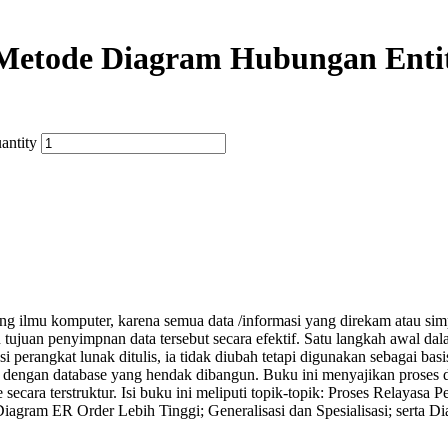
Metode Diagram Hubungan Enti
antity
ng ilmu komputer, karena semua data /informasi yang direkam atau simp
n tujuan penyimpnan data tersebut secara efektif. Satu langkah awal d
si perangkat lunak ditulis, ia tidak diubah tetapi digunakan sebagai b
ai dengan database yang hendak dibangun. Buku ini menyajikan proses d
ecara terstruktur. Isi buku ini meliputi topik-topik: Proses Relayas
iagram ER Order Lebih Tinggi; Generalisasi dan Spesialisasi; serta 