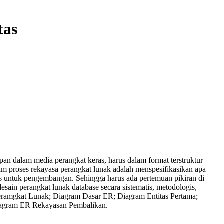
tas
an dalam media perangkat keras, harus dalam format terstruktur
alam proses rekayasa perangkat lunak adalah menspesifikasikan apa
asis untuk pengembangan. Sehingga harus ada pertemuan pikiran di
esain perangkat lunak database secara sistematis, metodologis,
a Peramgkat Lunak; Diagram Dasar ER; Diagram Entitas Pertama;
Diagram ER Rekayasan Pembalikan.