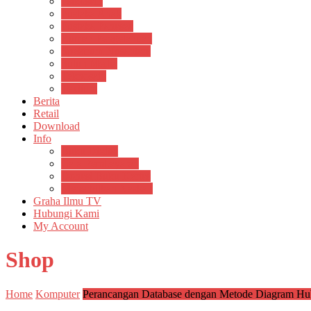
Psikosain
Pustaka Anak
Pustaka Panasea
Rumah Pengetahuan
Spektrum Nusantara
Suluh Media
Teknosain
Textium
Berita
Retail
Download
Info
Buku Digital
Cara Pembayaran
Donasi Buku Kertas
Menerbitkan Naskah
Graha Ilmu TV
Hubungi Kami
My Account
Shop
Home
Komputer
Perancangan Database dengan Metode Diagram Hu