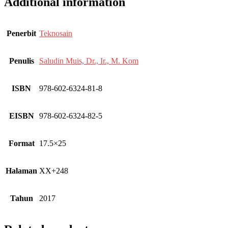
Additional information
Penerbit
Teknosain
Penulis
Saludin Muis, Dr., Ir., M. Kom
ISBN
978-602-6324-81-8
EISBN
978-602-6324-82-5
Format
17.5×25
Halaman
XX+248
Tahun
2017