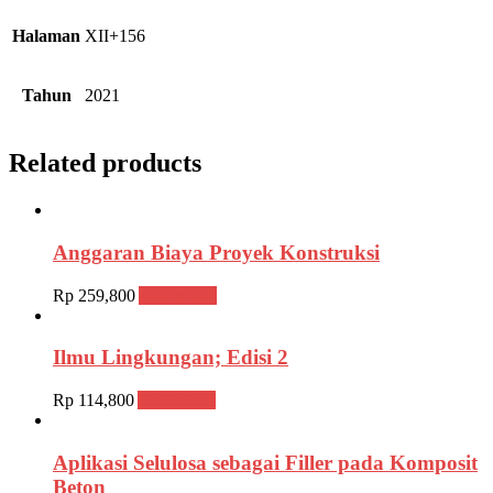
Halaman
XII+156
Tahun
2021
Related products
Anggaran Biaya Proyek Konstruksi
Rp
259,800
Add to cart
Ilmu Lingkungan; Edisi 2
Rp
114,800
Add to cart
Aplikasi Selulosa sebagai Filler pada Komposit
Beton