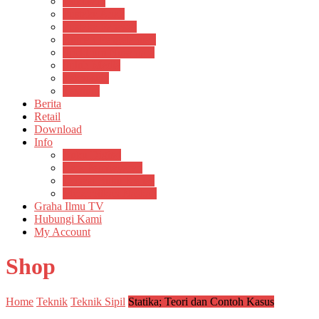
Psikosain
Pustaka Anak
Pustaka Panasea
Rumah Pengetahuan
Spektrum Nusantara
Suluh Media
Teknosain
Textium
Berita
Retail
Download
Info
Buku Digital
Cara Pembayaran
Donasi Buku Kertas
Menerbitkan Naskah
Graha Ilmu TV
Hubungi Kami
My Account
Shop
Home
Teknik
Teknik Sipil
Statika; Teori dan Contoh Kasus