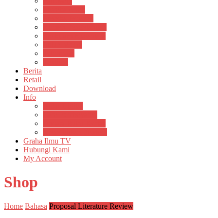
Psikosain
Pustaka Anak
Pustaka Panasea
Rumah Pengetahuan
Spektrum Nusantara
Suluh Media
Teknosain
Textium
Berita
Retail
Download
Info
Buku Digital
Cara Pembayaran
Donasi Buku Kertas
Menerbitkan Naskah
Graha Ilmu TV
Hubungi Kami
My Account
Shop
Home
Bahasa
Proposal Literature Review