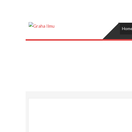
Skip
to
content
Graha Ilmu
Hom