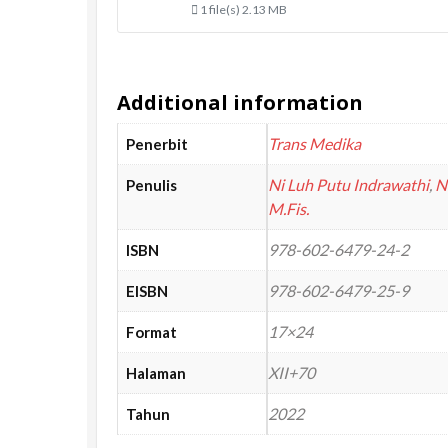
1 file(s)
2.13 MB
Additional information
Trans Medika
Penerbit
Ni Luh Putu Indrawathi
,
N
Penulis
M.Fis.
978-602-6479-24-2
ISBN
978-602-6479-25-9
EISBN
17×24
Format
XII+70
Halaman
2022
Tahun