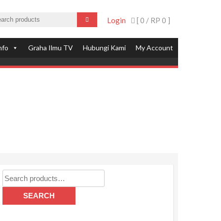
Login
[ 0 /
RP 0
]
nfo
Graha Ilmu TV
Hubungi Kami
My Account
Search
for:
SEARCH