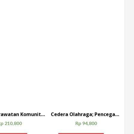
Ilmu Keperawatan Komunitas
Cedera Olahraga; Pencegahan dan Perawatan
Rp
210,800
Rp
94,800