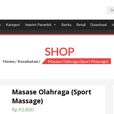
e
Kategori
Imprint Penerbit
Berita
Retail
Download
I
SHOP
Home
Kesehatan
Masase Olahraga (Sport Massage)
Masase Olahraga (Sport
Massage)
Rp
92,800