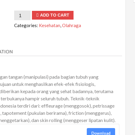
Masase
ADD TO CART
Olahraga
Categories:
Kesehatan
,
Olahraga
(Sport
Massage)
quantity
ATION
an tangan (manipulasi) pada bagian tubuh yang
ujuan untuk menghasilkan efek-efek fisiologis,
diberikan kepada orang yang sehat badannya, terutama
erbukanya hampir seluruh tubuh. Teknik-teknik
donesia terdiri dari: effleurage (menggosok), petrissage
tapotement (pukulan berirama), friction (menggerus),
nggetarkan), dan skin rolling (menggeser lipatan kulit).
Download