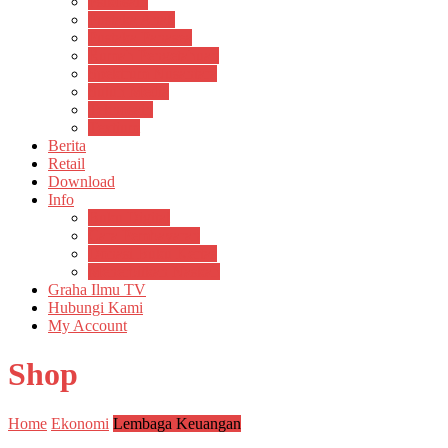
Psikosain
Pustaka Anak
Pustaka Panasea
Rumah Pengetahuan
Spektrum Nusantara
Suluh Media
Teknosain
Textium
Berita
Retail
Download
Info
Buku Digital
Cara Pembayaran
Donasi Buku Kertas
Menerbitkan Naskah
Graha Ilmu TV
Hubungi Kami
My Account
Shop
Home
Ekonomi
Lembaga Keuangan