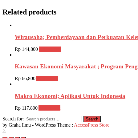
Related products
Wirausaha; Pemberdayaan dan Perkuatan Kelem
Rp
144,800
Add to cart
Kawasan Ekonomi Masyarakat ; Program Pen
Rp
66,800
Add to cart
Makro Ekonomi; Aplikasi Untuk Indonesia
Rp
117,800
Add to cart
Search for:
Search
by Graha Ilmu - WordPress Theme :
AccessPress Store
X