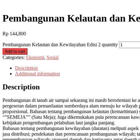
Pembangunan Kelautan dan Kew
Rp
144,800
Pembangunan Kelautan dan Kewilayahan Edisi 2 quantity
Add to cart
Categories:
Ekonomi
,
Sosial
Description
Additional information
Description
Pembangunan di tanah air sampai sekarang ini masih berorientasi ke
pergeseran dalam pemanfaatan sumberdaya alam menuju ke wilayah pesi
proporsional. Bahasan tentang pembangunan kelautan (kemaritiman)
“”SEMEJA”” (Satu Meja); Juga dikemukakan pula perencanaan kawasan
kebijakan pengembangan pelabuhan laut jangka panjang.
Bahasan tentang pembangunan kewilayahan (daratan) meliputi aspek y
jasa distribusi; pendekatan dan perencanaan pembangunan wilayah; t
pengembangan wilayah; otonomi daerah dan kerjasama antar daerah o