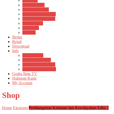
Psikosain
Pustaka Anak
Pustaka Panasea
Rumah Pengetahuan
Spektrum Nusantara
Suluh Media
Teknosain
Textium
Berita
Retail
Download
Info
Buku Digital
Cara Pembayaran
Donasi Buku Kertas
Menerbitkan Naskah
Graha Ilmu TV
Hubungi Kami
My Account
Shop
Home
Ekonomi
Pembangunan Kelautan dan Kewilayahan Edisi 2