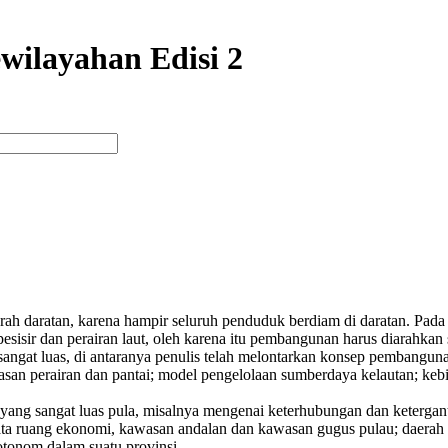
ilayahan Edisi 2
 arah daratan, karena hampir seluruh penduduk berdiam di daratan. Pa
sir dan perairan laut, oleh karena itu pembangunan harus diarahkan sel
 sangat luas, di antaranya penulis telah melontarkan konsep pemban
 perairan dan pantai; model pengelolaan sumberdaya kelautan; kebij
ang sangat luas pula, misalnya mengenai keterhubungan dan ketergant
ata ruang ekonomi, kawasan andalan dan kawasan gugus pulau; daerah p
tonom dalam suatu provinsi.