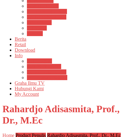
Pustaka Anak
Pustaka Panasea
Rumah Pengetahuan
Spektrum Nusantara
Suluh Media
Teknosain
Textium
Berita
Retail
Download
Info
Buku Digital
Cara Pembayaran
Donasi Buku Kertas
Menerbitkan Naskah
Graha Ilmu TV
Hubungi Kami
My Account
Rahardjo Adisasmita, Prof.,
Dr., M.Ec
Home
Product Penulis
Rahardjo Adisasmita, Prof., Dr., M.Ec