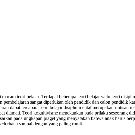
macam teori belajar. Terdapat beberapa teori belajar yaitu teori disipli
 dan pembelajaran sangat diperlukan oleh pendidik dan calon pendidik 
an dapat tercapai. Teori belajar disiplin mental merupakan rintisan men
at diamati. Teori kognitivisme menekankan pada prilaku seseorang did
 didasarkan pada ungkapan piaget yang menyatakan bahwa anak harus ber
 sederhana sampai dengan yang paling rumit.