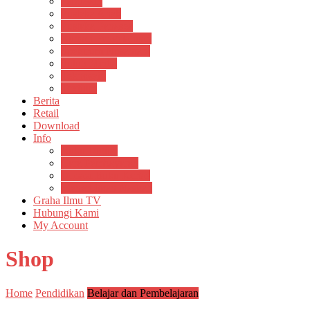
Psikosain
Pustaka Anak
Pustaka Panasea
Rumah Pengetahuan
Spektrum Nusantara
Suluh Media
Teknosain
Textium
Berita
Retail
Download
Info
Buku Digital
Cara Pembayaran
Donasi Buku Kertas
Menerbitkan Naskah
Graha Ilmu TV
Hubungi Kami
My Account
Shop
Home
Pendidikan
Belajar dan Pembelajaran