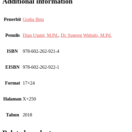
Additional information
Penerbit
Graha Ilmu
Penulis
Dian Utami, M.Pd.
,
Dr. Sugeng Widodo, M.Pd.
ISBN
978-602-262-921-4
EISBN
978-602-262-922-1
Format
17×24
Halaman
X+250
Tahun
2018