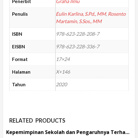
Graha Ilmu
Penerbit
Eulin Karlina, S.Pd., MM
,
Rosento
Penulis
Martamin, S.Sos., MM
978-623-228-208-7
ISBN
978-623-228-336-7
EISBN
17×24
Format
X+146
Halaman
2020
Tahun
RELATED PRODUCTS
Kepemimpinan Sekolah dan Pengaruhnya Terhadap Kinerja Guru Dalam Mendongkrak Prestasi Siswa