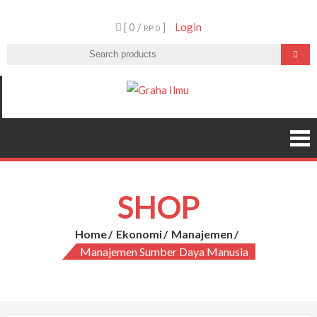
Skip
[ 0 /
]
Login
to
RP 0
content
Graha Ilmu
SHOP
Home
Ekonomi
Manajemen
Manajemen Sumber Daya Manusia