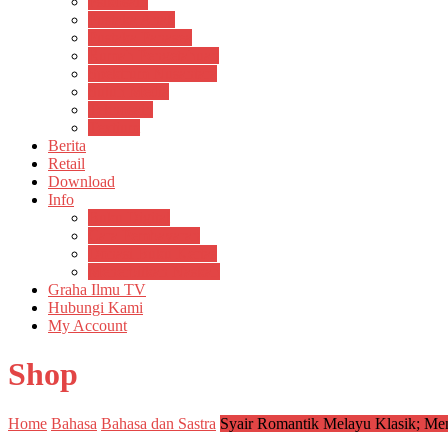
Psikosain
Pustaka Anak
Pustaka Panasea
Rumah Pengetahuan
Spektrum Nusantara
Suluh Media
Teknosain
Textium
Berita
Retail
Download
Info
Buku Digital
Cara Pembayaran
Donasi Buku Kertas
Menerbitkan Naskah
Graha Ilmu TV
Hubungi Kami
My Account
Shop
Home
Bahasa
Bahasa dan Sastra
Syair Romantik Melayu Klasik; M