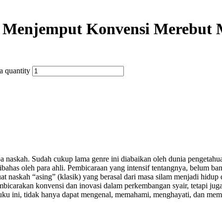
; Menjemput Konvensi Merebut
 quantity
pa naskah. Sudah cukup lama genre ini diabaikan oleh dunia pengetah
ibahas oleh para ahli. Pembicaraan yang intensif tentangnya, belum ba
 naskah “asing” (klasik) yang berasal dari masa silam menjadi hidup 
membicarakan konvensi dan inovasi dalam perkembangan syair, tetapi j
ku ini, tidak hanya dapat mengenal, memahami, menghayati, dan mempel