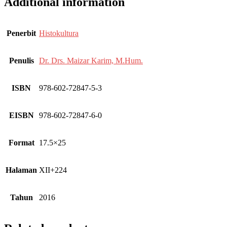
Additional information
Penerbit
Histokultura
Penulis
Dr. Drs. Maizar Karim, M.Hum.
ISBN
978-602-72847-5-3
EISBN
978-602-72847-6-0
Format
17.5×25
Halaman
XII+224
Tahun
2016