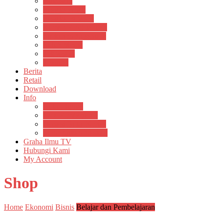
Psikosain
Pustaka Anak
Pustaka Panasea
Rumah Pengetahuan
Spektrum Nusantara
Suluh Media
Teknosain
Textium
Berita
Retail
Download
Info
Buku Digital
Cara Pembayaran
Donasi Buku Kertas
Menerbitkan Naskah
Graha Ilmu TV
Hubungi Kami
My Account
Shop
Home
Ekonomi
Bisnis
Belajar dan Pembelajaran