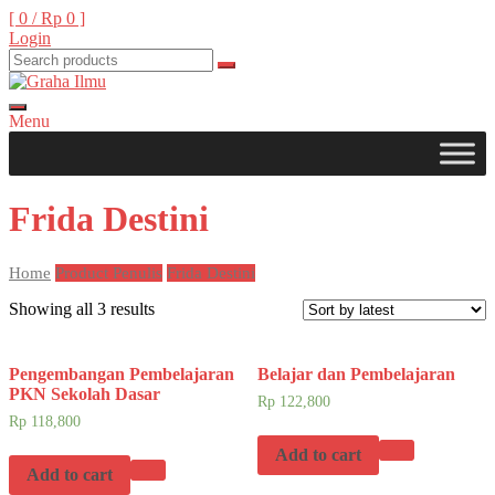
Skip
[ 0 /
Rp 0
]
to
Login
content
Menu
Graha Ilmu
Frida Destini
Home
Product Penulis
Frida Destini
Showing all 3 results
Pengembangan Pembelajaran
Belajar dan Pembelajaran
PKN Sekolah Dasar
Rp
122,800
Rp
118,800
Add to cart
Add to cart