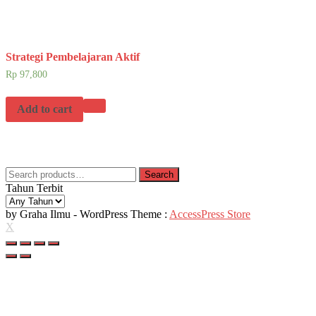
Strategi Pembelajaran Aktif
Rp
97,800
Add to cart
Search
Search
for:
Tahun Terbit
by Graha Ilmu - WordPress Theme :
AccessPress Store
X