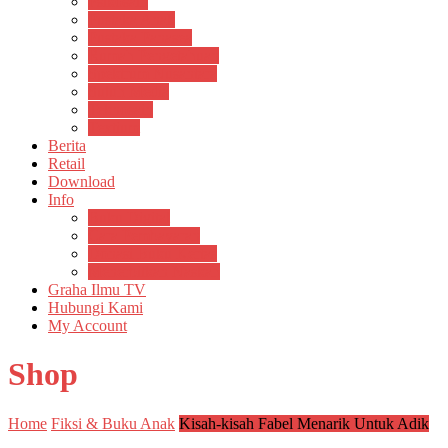
Psikosain
Pustaka Anak
Pustaka Panasea
Rumah Pengetahuan
Spektrum Nusantara
Suluh Media
Teknosain
Textium
Berita
Retail
Download
Info
Buku Digital
Cara Pembayaran
Donasi Buku Kertas
Menerbitkan Naskah
Graha Ilmu TV
Hubungi Kami
My Account
Shop
Home
Fiksi & Buku Anak
Kisah-kisah Fabel Menarik Untuk Adik