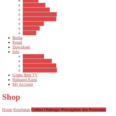
Psikosain
Pustaka Anak
Pustaka Panasea
Rumah Pengetahuan
Spektrum Nusantara
Suluh Media
Teknosain
Textium
Berita
Retail
Download
Info
Buku Digital
Cara Pembayaran
Donasi Buku Kertas
Menerbitkan Naskah
Graha Ilmu TV
Hubungi Kami
My Account
Shop
Home
Kesehatan
Cedera Olahraga; Pencegahan dan Perawatan