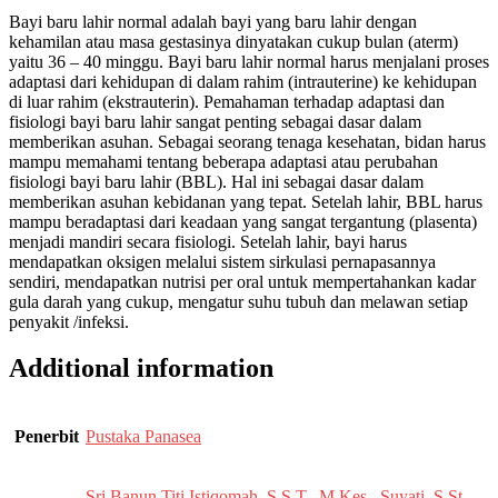
Bayi baru lahir normal adalah bayi yang baru lahir dengan
kehamilan atau masa gestasinya dinyatakan cukup bulan (aterm)
yaitu 36 – 40 minggu. Bayi baru lahir normal harus menjalani proses
adaptasi dari kehidupan di dalam rahim (intrauterine) ke kehidupan
di luar rahim (ekstrauterin). Pemahaman terhadap adaptasi dan
fisiologi bayi baru lahir sangat penting sebagai dasar dalam
memberikan asuhan. Sebagai seorang tenaga kesehatan, bidan harus
mampu memahami tentang beberapa adaptasi atau perubahan
fisiologi bayi baru lahir (BBL). Hal ini sebagai dasar dalam
memberikan asuhan kebidanan yang tepat. Setelah lahir, BBL harus
mampu beradaptasi dari keadaan yang sangat tergantung (plasenta)
menjadi mandiri secara fisiologi. Setelah lahir, bayi harus
mendapatkan oksigen melalui sistem sirkulasi pernapasannya
sendiri, mendapatkan nutrisi per oral untuk mempertahankan kadar
gula darah yang cukup, mengatur suhu tubuh dan melawan setiap
penyakit /infeksi.
Additional information
Penerbit
Pustaka Panasea
Sri Banun Titi Istiqomah, S.S.T., M.Kes.
,
Suyati, S.St.,