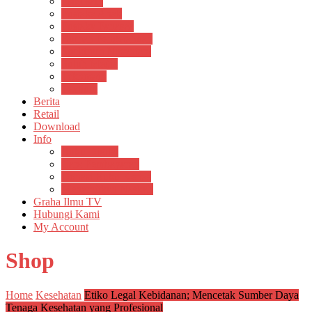
Psikosain
Pustaka Anak
Pustaka Panasea
Rumah Pengetahuan
Spektrum Nusantara
Suluh Media
Teknosain
Textium
Berita
Retail
Download
Info
Buku Digital
Cara Pembayaran
Donasi Buku Kertas
Menerbitkan Naskah
Graha Ilmu TV
Hubungi Kami
My Account
Shop
Home
Kesehatan
Etiko Legal Kebidanan; Mencetak Sumber Daya
Tenaga Kesehatan yang Profesional